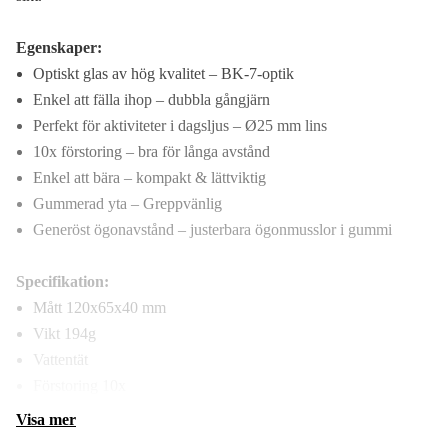
Egenskaper:
Optiskt glas av hög kvalitet – BK-7-optik
Enkel att fälla ihop – dubbla gångjärn
Perfekt för aktiviteter i dagsljus – Ø25 mm lins
10x förstoring – bra för långa avstånd
Enkel att bära – kompakt & lättviktig
Gummerad yta – Greppvänlig
Generöst ögonavstånd – justerbara ögonmusslor i gummi
Specifikation:
Mått 120x65x40 mm
Vikt 194g
Vattentät
Förstoring 10x
Visa mer