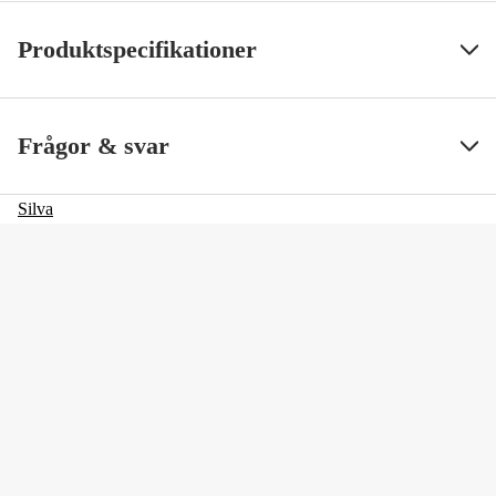
Produktspecifikationer
Typ av kikare
Handkikare
Visa mindre
Frågor & svar
Silva