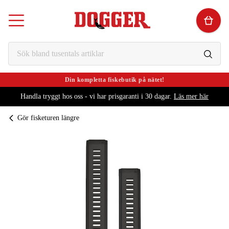
Din kompletta fiskebutik på nätet!
Handla tryggt hos oss - vi har prisgaranti i 30 dagar.
Läs mer här
Gör fisketuren längre