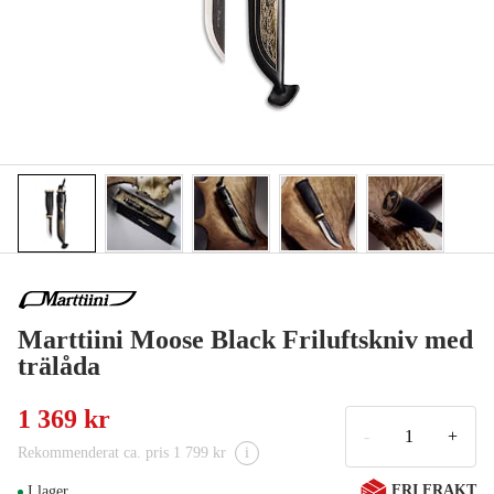
Marttiini Moose Black Friluftskniv med
trälåda
1 369 kr
-
+
Rekommenderat ca. pris 1 799 kr
i
FRI FRAKT
I lager