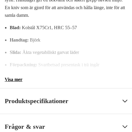
En kniv som är gjord för att användas och hålla länge, inte för att
samla damm.
Blad:
Kolstål X75Cr1, HRC 55–57
Handtag:
Björk
Slida:
Äkta vegetabiliskt garvat läder
Förpackning:
Svartbetsad presentask i trä ingår
Visa mer
Produktspecifikationer
Typ av kniv
Friluftskniv, Allroundkniv
Visa mindre
Frågor & svar