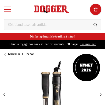
Din kompletta fiskebutik på nätet!
Handla tryggt hos oss - vi har prisgaranti i 30 dagar.
Läs mer här
Knivar & Tillbehör