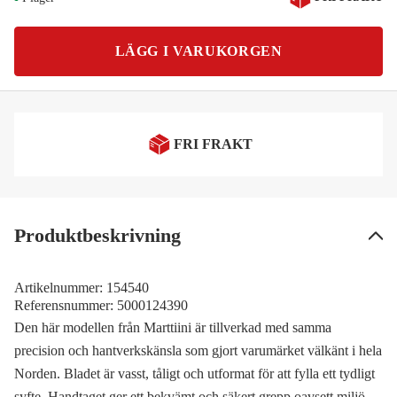
LÄGG I VARUKORGEN
FRI FRAKT
Produktbeskrivning
Artikelnummer:
154540
Referensnummer:
5000124390
Den här modellen från Marttiini är tillverkad med samma
precision och hantverkskänsla som gjort varumärket välkänt i hela
Norden. Bladet är vasst, tåligt och utformat för att fylla ett tydligt
syfte. Handtaget ger ett bekvämt och säkert grepp oavsett miljö.