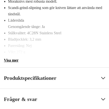
Moraknivs mest robusta modell.
Scandi-grind-slipning som gör kniven lättare att använda med
tändstål.
Läderslida
Genomgående tånge: Ja
Stålkvalitet: 4C28N Stainless Steel
Bladtjocklek: 3,2 mm
Parerstång: Nej
Vikt: 272 g
Visa mer
Produktspecifikationer
Typ av kniv
Friluftskniv
Visa mindre
Frågor & svar
Bladlängd
109 mm