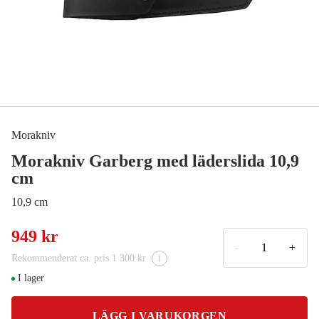
Morakniv
Morakniv Garberg med läderslida 10,9
cm
10,9 cm
949 kr
-
+
Rekommenderat ca. pris 1 300 kr
i
I lager
LÄGG I VARUKORGEN