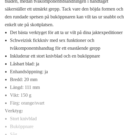
bladen, medan tvåkomponentsblandningen i handtaget
säkerställer ett utmärkt grepp. Tack vare den böjda formen och
den rundade spetsen på buköppnaren kan vilt tas ur snabbt och
enkelt ute på skottplatsen.
Det bästa verktyget för att ta ur vilt på dina jaktexpeditioner
Schweizisk fickkniv med sex funktioner och
tvåkomponentshandtag för ett enastående grepp
Inkluderar ett stort knivblad och en buköppnare
Låsbart blad: ja
Enhandsöppning: ja
Bredd: 20 mm
Längd: 111 mm
Vikt: 150 g
Färg: orange/svart
Verktyg:
Stort knivblad
Buköppnare
Såg