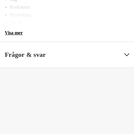
Korkskruv
Nyckelring
Snodd
Visa mer
Frågor & svar