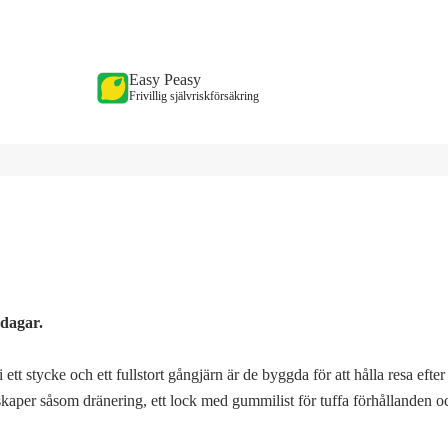
Easy Peasy
Frivillig självriskförsäkring
 dagar.
ett stycke och ett fullstort gångjärn är de byggda för att hålla resa efte
nskaper såsom dränering, ett lock med gummilist för tuffa förhållanden o