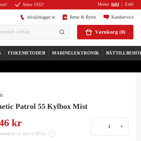
Moms
:
Inkl
|
Exkl
door!
Since 1932!
info@dogger.se
Retur & Byten
Kundservice
Varukorg
(
0
)
G
FISKEMETODER
MARINELEKTRONIK
BÅTTILLBEHÖ
ic
etic Patrol 55 Kylbox Mist
46 kr
-
+
enderat ca. pris 4 599 kr
i