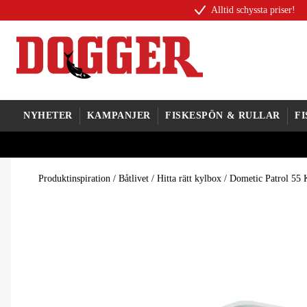
Alltid schyssta priser!
NYHETER
KAMPANJER
FISKESPÖN & RULLAR
F
Produktinspiration
/
Båtlivet
/
Hitta rätt kylbox
/
Dometic Patrol 55 