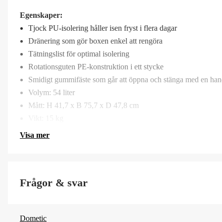
Egenskaper:
Tjock PU-isolering håller isen fryst i flera dagar
Dränering som gör boxen enkel att rengöra
Tätningslist för optimal isolering
Rotationsguten PE-konstruktion i ett stycke
Smidigt gummifäste som går att öppna och stänga med en ha
Volym: 54 liter
Mått: H 41,7 x B 75,7 x D 47,8 cm
Vikt: 15 kg
Visa mer
Frågor & svar
Dometic