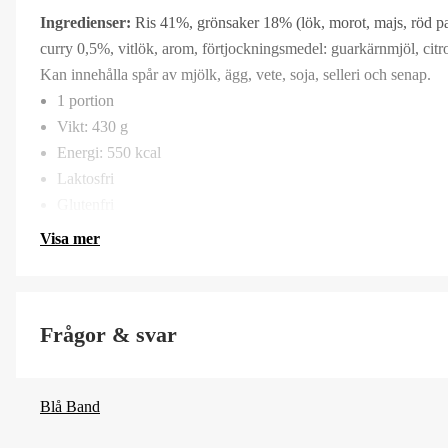
Ingredienser:
Ris 41%, grönsaker 18% (lök, morot, majs, röd papr
curry 0,5%, vitlök, arom, förtjockningsmedel: guarkärnmjöl, citr
Kan innehålla spår av mjölk, ägg, vete, soja, selleri och senap.
1 portion
Vikt: 430 g
Energi: 550 kcal
Laktosfri
Glutenfri
Visa mer
Frågor & svar
Blå Band