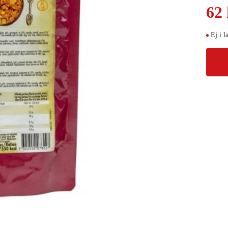
62
Ej i l