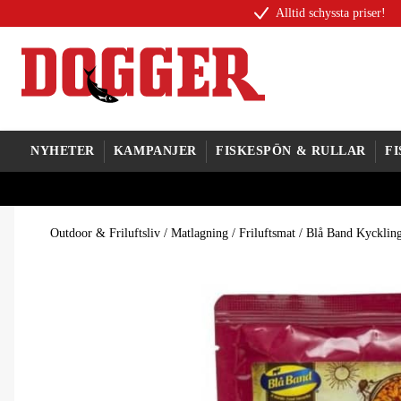
Alltid schyssta priser!
NYHETER
KAMPANJER
FISKESPÖN & RULLAR
F
Outdoor & Friluftsliv
/
Matlagning
/
Friluftsmat
/
Blå Band Kyckling