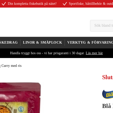
Din kompletta fiskebutik på nätet!
Sportfiske, båttillbehör & out
ISKEDRAG
LINOR & SMÅPLOCK
VERKTYG & FÖRVARIN
Handla tryggt hos oss - vi har prisgaranti i 30 dagar.
Läs mer här
 Curry med ris
Slut
Blå