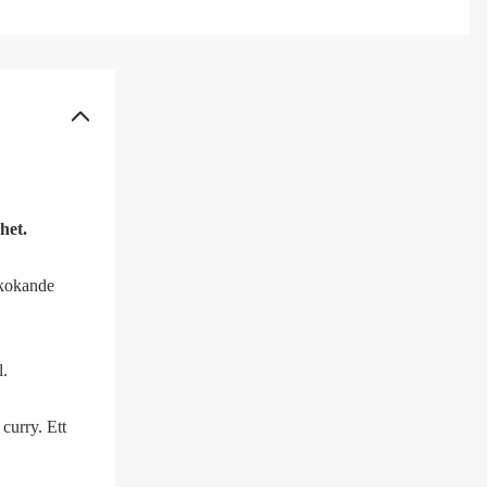
het.
 kokande
l.
curry. Ett