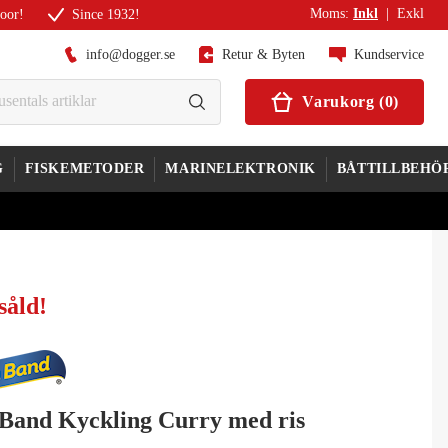
Moms
:
Inkl
|
Exkl
door!
Since 1932!
info@dogger.se
Retur & Byten
Kundservice
Varukorg
(
0
)
G
FISKEMETODER
MARINELEKTRONIK
BÅTTILLBEHÖ
såld
!
 Band Kyckling Curry med ris