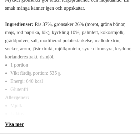
smak många känner igen och uppskattar.
Ingredienser:
Ris 37%, grönsaker 26% (morot, gröna bönor,
majs, röd paprika, lök), kyckling 10%, palmfett, kokosmjölk,
gräddpulver, salt, modifierad potatisstärkelse, maltodextrin,
socker, arom, jästextrakt, mjölkprotein, syra: citronsyra, kryddor,
korianderextrakt, rismjöl.
1 portion
Vikt färdig portion: 535 g
Energi: 640 kcal
Glutenfri
Allergener:
Mjölk
Laktos
Visa mer