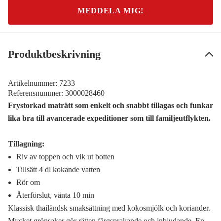
MEDDELA MIG!
Produktbeskrivning
Artikelnummer:
7233
Referensnummer:
3000028460
Frystorkad maträtt som enkelt och snabbt tillagas och funkar
lika bra till avancerade expeditioner som till familjeutflykten.
Tillagning:
Riv av toppen och vik ut botten
Tillsätt 4 dl kokande vatten
Rör om
Återförslut, vänta 10 min
Klassisk thailändsk smaksättning med kokosmjölk och koriander.
Mycket grönsaker gör rätten färgsprakande och inbjudande. En