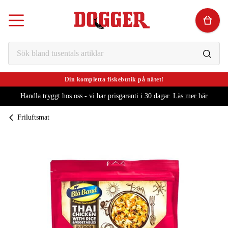
Din kompletta fiskebutik på nätet!
Handla tryggt hos oss - vi har prisgaranti i 30 dagar.
Läs mer här
Friluftsmat