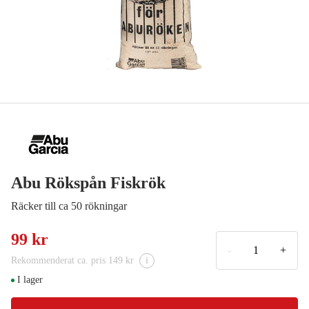
Abu Rökspån Fiskrök
Räcker till ca 50 rökningar
99 kr
-
+
Rekommenderat ca. pris 149 kr
i
I lager