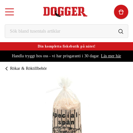
Din kompletta fiskebutik på nätet!
Handla tryggt hos oss - vi har prisgaranti i 30 dagar.
Läs mer här
Rökar & Röktillbehör