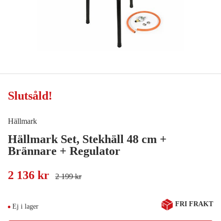
Slutsåld
!
Hällmark
Hällmark Set, Stekhäll 48 cm +
Brännare + Regulator
2 136 kr
2 199 kr
FRI FRAKT
Ej i lager