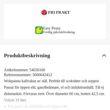
FRI FRAKT
Easy Peasy
Frivillig självriskförsäkring
Produktbeskrivning
Artikelnummer:
54030160
Referensnummer:
3000042412
Wokpanna kallvalsat av stål. Perfekt till wokrätter och soppor.
Passar för öppen eld, gasolbrännare, el och induktionshäll. Tål ej
diskmaskin. Förvaras torrt. Övre diameter 60 cm, botten 42,5 cm.
Volym 33 liter.
För gasol, el, induktion och öppen eld