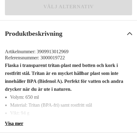
Rosa
VÄLJ ALTERNATIV
49 kr
Orange
49 kr
Produktbeskrivning
Grön
Meddela mig
49 kr
Artikelnummer:
3909913012969
Referensnummer:
3000019722
Flaska i transparent tritan-plast med botten och kork i
rostfritt stål. Tritan är en mycket hållbar plast som inte
innehåller BPA (Bisfenol A). Perfekt för vatten och andra
drycker när du är ute i naturen.
Volym: 650 ml
Material: Tritan (BPA-fri) samt rostfritt stål
Vikt: 94 g
Visa mer