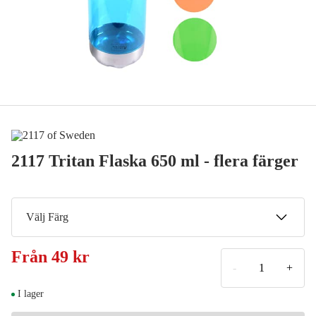
2117 Tritan Flaska 650 ml - flera färger
Välj Färg
Grå
Från
49 kr
49 kr
-
+
Blå
I lager
49 kr