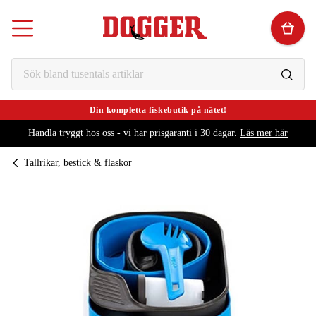
Din kompletta fiskebutik på nätet!
Handla tryggt hos oss - vi har prisgaranti i 30 dagar.
Läs mer här
Tallrikar, bestick & flaskor