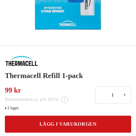
Thermacell Refill 1-pack
99 kr
-
+
Rekommenderat ca. pris 185 kr
i
I lager
LÄGG I VARUKORGEN