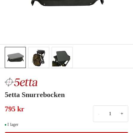
5etta Snurrebocken
795 kr
-
+
I lager