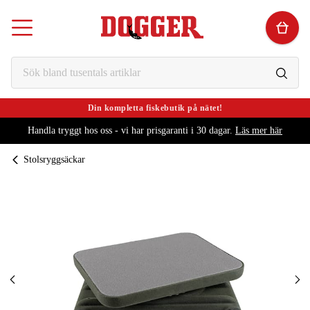
Din kompletta fiskebutik på nätet!
Handla tryggt hos oss - vi har prisgaranti i 30 dagar.
Läs mer här
Stolsryggsäckar