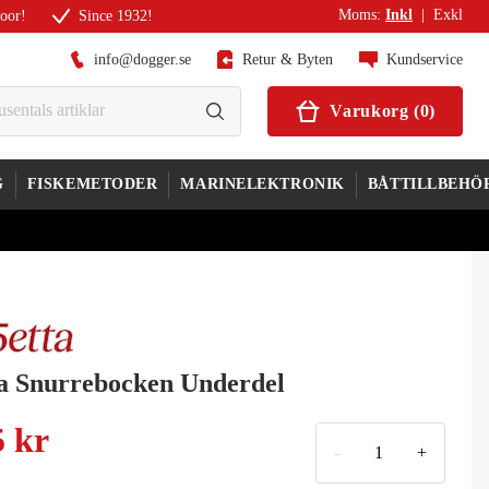
Moms
:
Inkl
|
Exkl
door!
Since 1932!
info@dogger.se
Retur & Byten
Kundservice
Varukorg
(
0
)
G
FISKEMETODER
MARINELEKTRONIK
BÅTTILLBEHÖ
ta Snurrebocken Underdel
5 kr
-
+