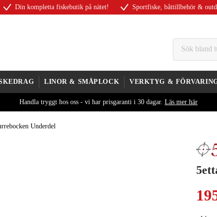
Din kompletta fiskebutik på nätet!
Sportfiske, båttillbehör & out
ISKEDRAG
LINOR & SMÅPLOCK
VERKTYG & FÖRVARIN
Handla tryggt hos oss - vi har prisgaranti i 30 dagar.
Läs mer här
urrebocken Underdel
5et
19