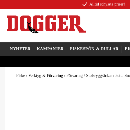
Alltid schyssta priser!
NYHETER
KAMPANJER
FISKESPÖN & RULLAR
F
Fiske
/
Verktyg & Förvaring
/
Förvaring
/
Stolsryggsäckar
/
5etta Sn