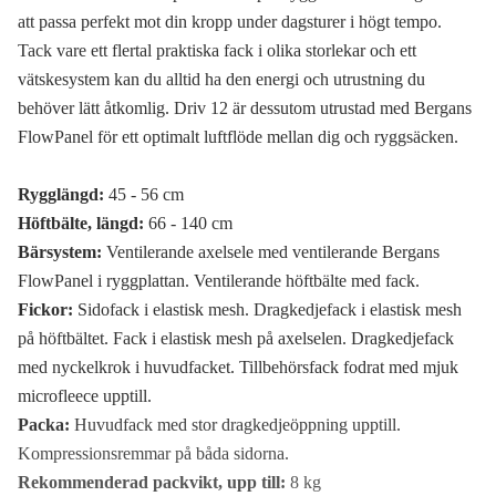
att passa perfekt mot din kropp under dagsturer i högt tempo.
Tack vare ett flertal praktiska fack i olika storlekar och ett
vätskesystem kan du alltid ha den energi och utrustning du
behöver lätt åtkomlig. Driv 12 är dessutom utrustad med Bergans
FlowPanel för ett optimalt luftflöde mellan dig och ryggsäcken.
Rygglängd:
45 - 56 cm
Höftbälte, längd:
66 - 140 cm
Bärsystem:
Ventilerande axelsele med ventilerande Bergans
FlowPanel i ryggplattan. Ventilerande höftbälte med fack.
Fickor:
Sidofack i elastisk mesh. Dragkedjefack i elastisk mesh
på höftbältet. Fack i elastisk mesh på axelselen. Dragkedjefack
med nyckelkrok i huvudfacket. Tillbehörsfack fodrat med mjuk
microfleece upptill.
Packa:
Huvudfack med stor dragkedjeöppning upptill.
Kompressionsremmar på båda sidorna.
Rekommenderad packvikt, upp till:
8 kg