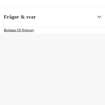
Packvolym
12 L
Visa mindre
Frågor & svar
Bergans Of Norway