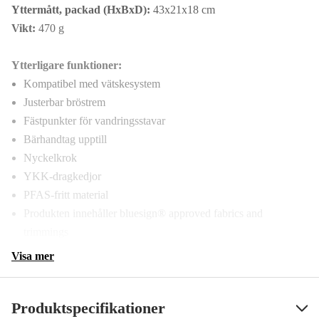
Yttermått, packad (HxBxD):
43x21x18 cm
Vikt:
470 g
Ytterligare funktioner:
Kompatibel med vätskesystem
Justerbar bröstrem
Fästpunkter för vandringsstavar
Bärhandtag upptill
Nyckelkrok
YKK-dragkedjor
PFAS-fritt material
Produkten innehåller bluesign® approved fabrics and
trimmings
Visa mer
Produktspecifikationer