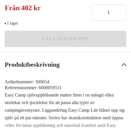
3.8 cm
Från
402 kr
OUTLET
402 kr
-
+
I lager
VÄLJ ALTERNATIV
Produktbeskrivning
Artikelnummer:
300054
Referensnummer:
6000059511
Easy Camp självuppblåsande mattor finns i en mängd olika
storlekar och tjocklekar för att passa alla typer av
campingäventyrare. Liggunderlag Easy Camp Lite blåser upp sig
själv på ett par minuter. Serien har skumkonstruktion med öppna
celler för bästa uppblåsning och maximal komfort samt Easy