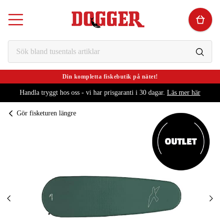
Din kompletta fiskebutik på nätet!
Handla tryggt hos oss - vi har prisgaranti i 30 dagar.
Läs mer här
Gör fisketuren längre