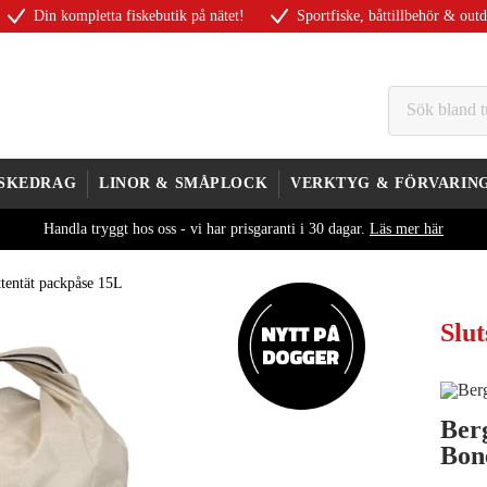
Din kompletta fiskebutik på nätet!
Sportfiske, båttillbehör & out
ISKEDRAG
LINOR & SMÅPLOCK
VERKTYG & FÖRVARIN
Handla tryggt hos oss - vi har prisgaranti i 30 dagar.
Läs mer här
tentät packpåse 15L
Slut
Ber
Bon