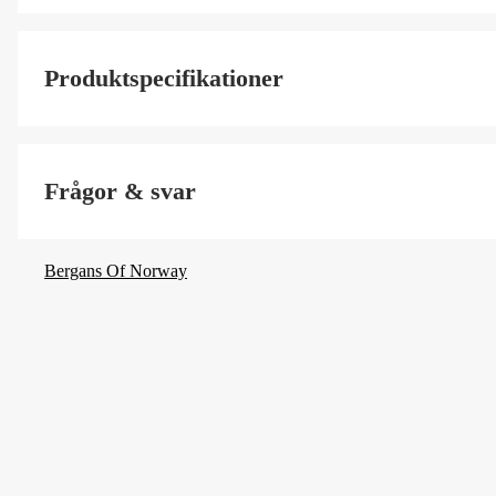
Produktspecifikationer
Color
Frågor & svar
Volym
Bergans Of Norway