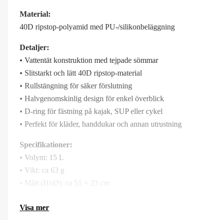
Material:
40D ripstop-polyamid med PU-/silikonbeläggning
Detaljer:
• Vattentät konstruktion med tejpade sömmar
• Slitstarkt och lätt 40D ripstop-material
• Rullstängning för säker förslutning
• Halvgenomskinlig design för enkel överblick
• D-ring för fästning på kajak, SUP eller cykel
• Perfekt för kläder, handdukar och annan utrustning
Specifikationer:
• Volym: 15 L
• Vikt: ca 63 g
• Mått (HxØ): ca 51 × 23 cm
Visa mer