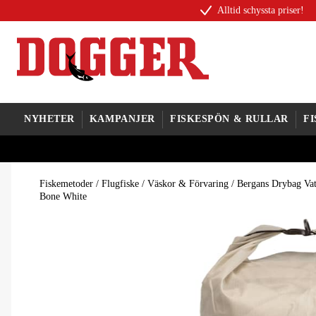
Alltid schyssta priser!
NYHETER
KAMPANJER
FISKESPÖN & RULLAR
F
Fiskemetoder
/
Flugfiske
/
Väskor & Förvaring
/
Bergans Drybag Vat
Bone White