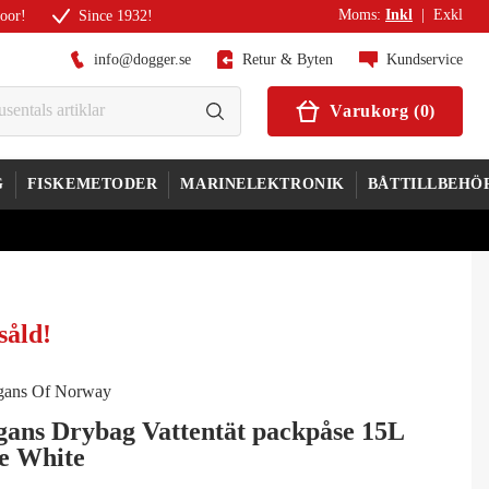
Moms
:
Inkl
|
Exkl
door!
Since 1932!
info@dogger.se
Retur & Byten
Kundservice
Varukorg
(
0
)
G
FISKEMETODER
MARINELEKTRONIK
BÅTTILLBEHÖ
såld
!
gans Drybag Vattentät packpåse 15L
e White