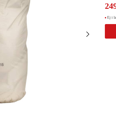
24
Ej i l