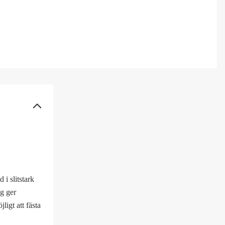
 i slitstark
g ger
ligt att fästa