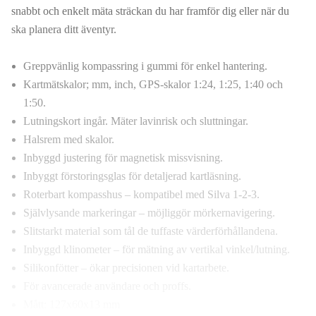
snabbt och enkelt mäta sträckan du har framför dig eller när du
ska planera ditt äventyr.
Greppvänlig kompassring i gummi för enkel hantering.
Kartmätskalor; mm, inch, GPS-skalor 1:24, 1:25, 1:40 och
1:50.
Lutningskort ingår. Mäter lavinrisk och sluttningar.
Halsrem med skalor.
Inbyggd justering för magnetisk missvisning.
Inbyggt förstoringsglas för detaljerad kartläsning.
Roterbart kompasshus – kompatibel med Silva 1-2-3.
Självlysande markeringar – möjliggör mörkernavigering.
Slitstarkt material som tål de tuffaste värderförhållandena.
Inbyggd klinometer – för mätning av vertikal vinkel/lutning.
Silikonfötter – ökar precisionen vid kartarbete.
För avancerade användare och proffs.
Mått: 127x60x13 mm