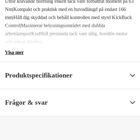
Utför krävande borrning enkelt tack vare förbättrat moment på 63
Nm|Kompakt och praktisk med en huvudlängd på endast 166
mm|Håll dig skyddad och behåll kontrollen med styrd KickBack
Control|Maximerar belysningsområdet med dubbla
arbetslampor|Kraftfull prestanda tack vare tålig, borstlös motor
och robust drivlina
Visa mer
Produktspecifikationer
Drifttyp
Batteridriven
Visa mindre
Frågor & svar
Batterispänning
18 V
Batteri & laddare
Ja
Drivkälla
Batteri