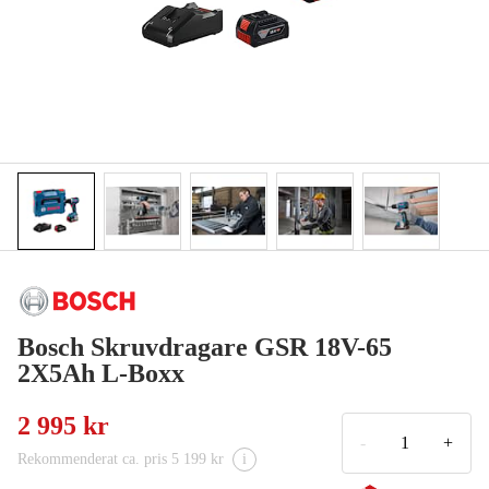
Bosch Skruvdragare GSR 18V-65
2X5Ah ​L-Boxx
2 995 kr
-
+
Rekommenderat ca. pris 5 199 kr
i