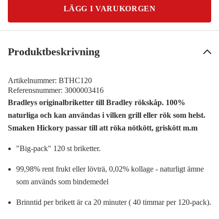
LÄGG I VARUKORGEN
Produktbeskrivning
Artikelnummer:
BTHC120
Referensnummer:
3000003416
Bradleys originalbriketter till Bradley rökskåp. 100%
naturliga och kan användas i vilken grill eller rök som helst.
Smaken Hickory passar till att röka nötkött, griskött m.m
"Big-pack" 120 st briketter.
99,98% rent frukt eller lövträ, 0,02% kollage - naturligt ämne
som används som bindemedel
Brinntid per brikett är ca 20 minuter ( 40 timmar per 120-pack).