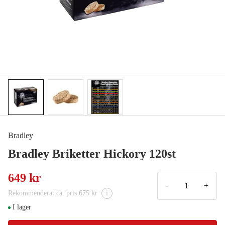
Bradley
Bradley Briketter Hickory 120st
649 kr
-
+
Rekommenderat ca. pris 675 kr
i
I lager