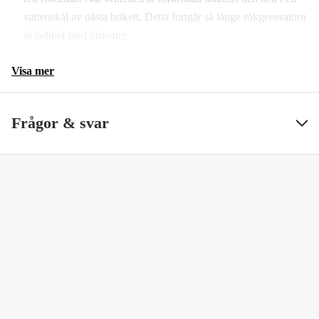
vattenskål av nästa brikett. Detta fortgår så länge rökgeneratorn
är laddad med briketter
Visa mer
Frågor & svar