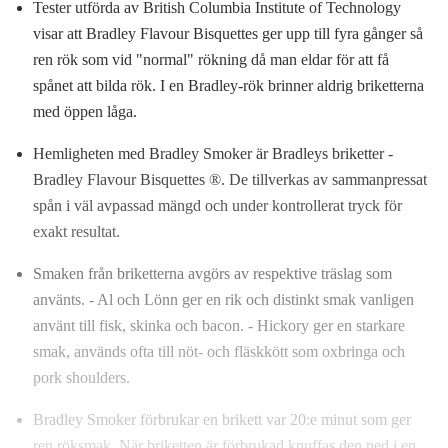
Tester utförda av British Columbia Institute of Technology
visar att Bradley Flavour Bisquettes ger upp till fyra gånger så
ren rök som vid "normal" rökning då man eldar för att få
spånet att bilda rök. I en Bradley-rök brinner aldrig briketterna
med öppen låga.
Hemligheten med Bradley Smoker är Bradleys briketter -
Bradley Flavour Bisquettes ®. De tillverkas av sammanpressat
spån i väl avpassad mängd och under kontrollerat tryck för
exakt resultat.
Smaken från briketterna avgörs av respektive träslag som
använts. - Al och Lönn ger en rik och distinkt smak vanligen
använt till fisk, skinka och bacon. - Hickory ger en starkare
smak, används ofta till nöt- och fläskkött som oxbringa och
pork shoulders.
Bradley Smoker förbrukar en brikett var 20:e minut som ger
ren röksmak. När briketten är förbrukad knuffas den ned i en