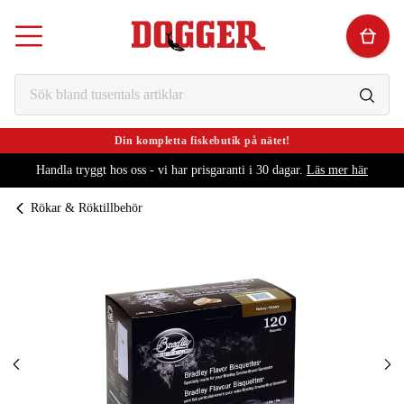
Din kompletta fiskebutik på nätet!
Handla tryggt hos oss - vi har prisgaranti i 30 dagar.
Läs mer här
Rökar & Röktillbehör