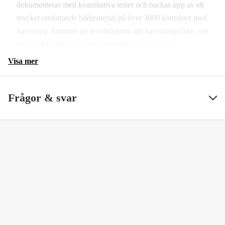
dokumenteras med kvantitativa tester och backas upp av ett
mycket omfattande bildmaterial på över 3000 kontakter med
havsöring, kommer att revolutionera ditt havsöringsfiske, om
du har det tålamod och den fisketeknik som krävs.
Visa mer
Frågor & svar