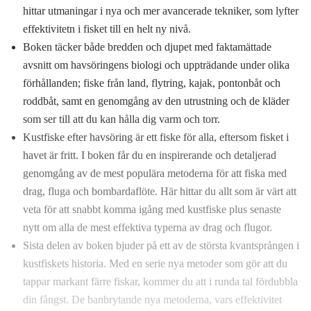
hittar utmaningar i nya och mer avancerade tekniker, som lyfter
effektivitetn i fisket till en helt ny nivå.
Boken täcker både bredden och djupet med faktamättade
avsnitt om havsöringens biologi och uppträdande under olika
förhållanden; fiske från land, flytring, kajak, pontonbåt och
roddbåt, samt en genomgång av den utrustning och de kläder
som ser till att du kan hålla dig varm och torr.
Kustfiske efter havsöring är ett fiske för alla, eftersom fisket i
havet är fritt. I boken får du en inspirerande och detaljerad
genomgång av de mest populära metoderna för att fiska med
drag, fluga och bombardaflöte. Här hittar du allt som är värt att
veta för att snabbt komma igång med kustfiske plus senaste
nytt om alla de mest effektiva typerna av drag och flugor.
Sista delen av boken bjuder på ett av de största kvantsprången i
kustfiskets historia. Med en serie nya metoder som gör att du
tappar markant färre fiskar, kommer du att i runda tal fördubbla
din fångst. De banbrytande nya metoderna, vars effektivitet