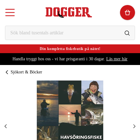
Din kompletta fiskebutik på nätet!
Handla tryggt hos oss - vi har prisgaranti i 30 dagar.
Läs mer här
Sjökort & Böcker