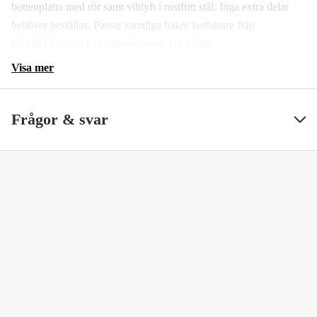
bottenplatta med rör samt viltlyft i rostfritt stål. Inga extra delar
behöver beställas. Passar samtliga bakre lastbärare från
GEHETEC och kan eftermonteras vid behov.
Visa mer
Frågor & svar