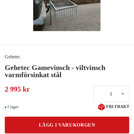
Gehetec
Gehetec Gamevinsch - viltvinsch
varmförsinkat stål
2 995 kr
-
+
FRI FRAKT
I lager
LÄGG I VARUKORGEN