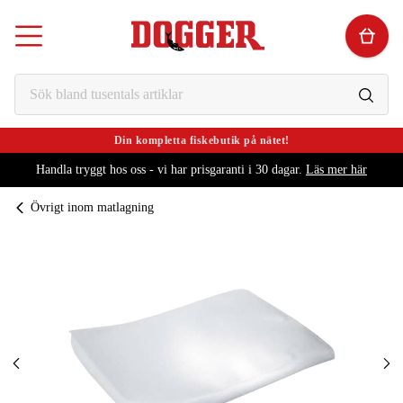
Din kompletta fiskebutik på nätet!
Handla tryggt hos oss - vi har prisgaranti i 30 dagar.
Läs mer här
Övrigt inom matlagning