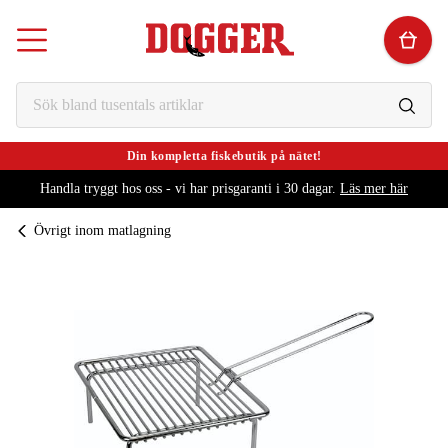
Din kompletta fiskebutik på nätet!
Handla tryggt hos oss - vi har prisgaranti i 30 dagar.
Läs mer här
Övrigt inom matlagning