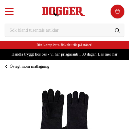
Din kompletta fiskebutik på nätet!
Handla tryggt hos oss - vi har prisgaranti i 30 dagar.
Läs mer här
Övrigt inom matlagning