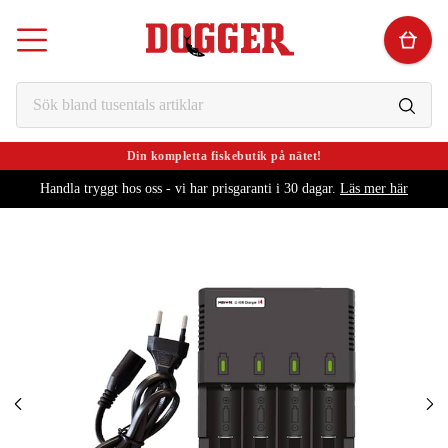
Din kompletta fiskebutik på nätet!
Handla tryggt hos oss - vi har prisgaranti i 30 dagar.
Läs mer här