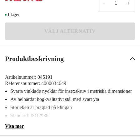
100 kr
-
+
I lager
VÄLJ ALTERNATIV
Produktbeskrivning
Artikelnummer:
045191
Referensnummer:
4000034649
Svarta vinklade nycklar för insexskruv i metriska dimensioner
Av helhärdat högkvalitativt stål med svart yta
Storleken är präglad på klingan
Standard: ISO2936
Visa mer