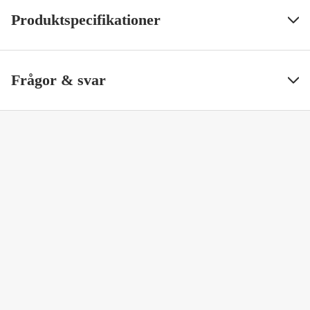
Produktspecifikationer
Måttstandard
Metrisk
Visa mindre
Frågor & svar
Grepptyp
Insex