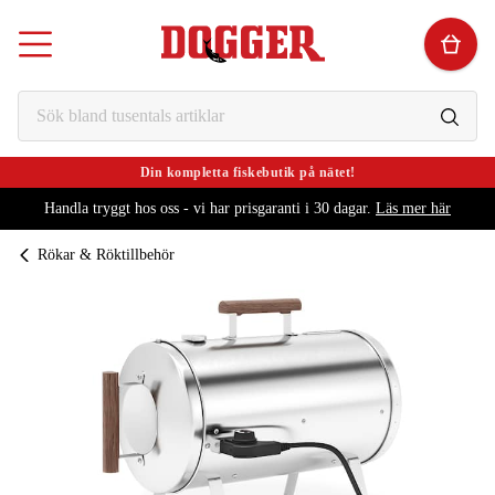
Din kompletta fiskebutik på nätet!
Handla tryggt hos oss - vi har prisgaranti i 30 dagar.
Läs mer här
Rökar & Röktillbehör