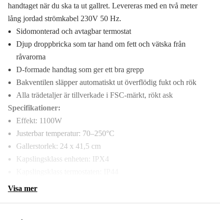
handtaget när du ska ta ut gallret. Levereras med en två meter
lång jordad strömkabel 230V 50 Hz.
Sidomonterad och avtagbar termostat
Djup droppbricka som tar hand om fett och vätska från
råvarorna
D-formade handtag som ger ett bra grepp
Bakventilen släpper automatiskt ut överflödig fukt och rök
Alla trädetaljer är tillverkade i FSC-märkt, rökt ask
Specifikationer:
Effekt: 1100W
Justerbar temperatur: 70–250°C
Gallerstorlek: 24 x 41,5 cm
Kapslingsklass enheten: IPX4
Kapslingsklass termostaten: IP44
Visa mer