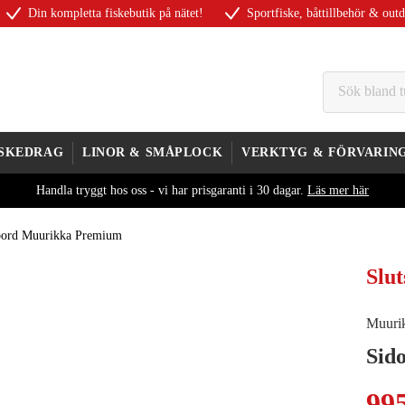
Din kompletta fiskebutik på nätet!
Sportfiske, båttillbehör & out
ISKEDRAG
LINOR & SMÅPLOCK
VERKTYG & FÖRVARIN
Handla tryggt hos oss - vi har prisgaranti i 30 dagar.
Läs mer här
bord Muurikka Premium
Slut
Muuri
Sid
99