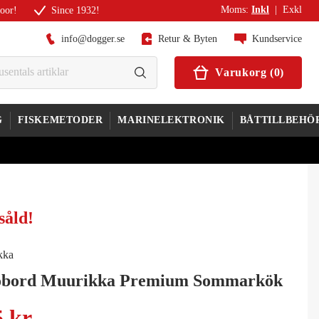
Moms
:
Inkl
|
Exkl
door!
Since 1932!
info@dogger.se
Retur & Byten
Kundservice
Varukorg
(
0
)
G
FISKEMETODER
MARINELEKTRONIK
BÅTTILLBEHÖ
såld
!
kka
obord Muurikka Premium Sommarkök
5 kr