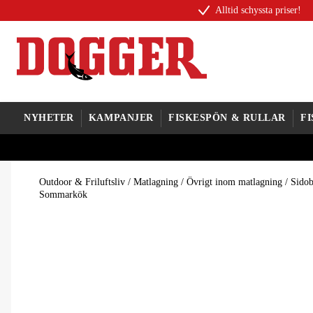
Alltid schyssta priser!
NYHETER
KAMPANJER
FISKESPÖN & RULLAR
F
Outdoor & Friluftsliv
/
Matlagning
/
Övrigt inom matlagning
/
Sido
Sommarkök