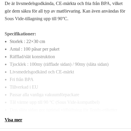
De är livsmedelsgodkända, CE-märkta och fria från BPA, vilket
gör dem säkra för all typ av matförvaring. Kan även användas för
Sous Vide-tillagning upp till 90°C.
Specifikationer:
Storlek : 22×30 cm
Antal : 100 påsar per paket
Räfflad/slät konstruktion
Tjocklek : 100my (räfflade sidan) / 90my (släta sidan)
Livsmedelsgodkänd och CE-märkt
Fri från BPA
Tillverkad i EU
Passar alla vanliga vakuumförpackare
Tål värme upp till 90 °C (Sous Vide-kompatibel)
Den släta sidan ger optimal vidhäftning för Tendy-etiketter
Visa mer