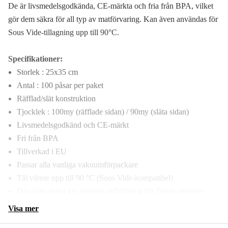
De är livsmedelsgodkända, CE-märkta och fria från BPA, vilket
gör dem säkra för all typ av matförvaring. Kan även användas för
Sous Vide-tillagning upp till 90°C.
Specifikationer:
Storlek : 25x35 cm
Antal : 100 påsar per paket
Räfflad/slät konstruktion
Tjocklek : 100my (räfflade sidan) / 90my (släta sidan)
Livsmedelsgodkänd och CE-märkt
Fri från BPA
Tillverkad i EU
Passar alla vanliga vakuumförpackare
Tål värme upp till 90 °C (Sous Vide-kompatibel)
Den släta sidan ger optimal vidhäftning för Tendy-etiketter
Visa mer