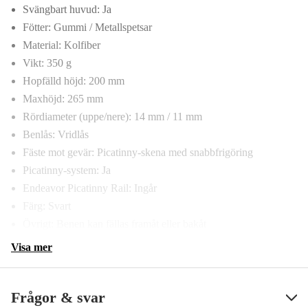
Svängbart huvud: Ja
Fötter: Gummi / Metallspetsar
Material: Kolfiber
Vikt: 350 g
Hopfälld höjd: 200 mm
Maxhöjd: 265 mm
Rördiameter (uppe/nere): 14 mm / 11 mm
Benlås: Vridlås
Fäste mot gevär: Picatinny-skena med snabbfrigöring
Picatinny-system: Ja
Endeavor Picatinny Rail: Ingår
Färg: Svart
Övrigt: Benen kan fällas framåt eller bakåt
Visa mer
Frågor & svar