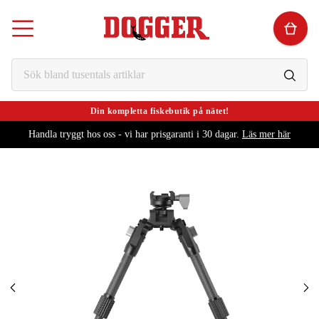
Din kompletta fiskebutik på nätet!
Handla tryggt hos oss - vi har prisgaranti i 30 dagar.
Läs mer här