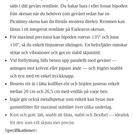
sätts i ditt gevärs remfäste. Du hakar bara i eller lossar bipoden
från skenan när du behöver (om geväret redan har en
Picatinny-skena kan du förstås montera direkt). Remmen kan
fästas i ett integrerat remfäste på Endeavor-skenan.
För maximal precision kan bipoden roteras ±35° och lutas
±10°, så du enkelt finjusterar siktingen. En helixfjäder minskar
stötar och vibrationer och ger en stabil skjutstöd.
Vid förflyttning fälls benen upp parallellt med geväret —
antingen mot kolven eller pipans ände — och frigörs snabbt
och tyst med en enkel tryckknapp.
Benens rör är i lätta kolfiber-rör och höjden justeras enkelt
mellan 20 cm och 26,5 cm med vridlås på varje ben.
Ingår gör också metallspetsar som enkelt kan bytas mot
gummifötter för maximal stabilitet över olika underlag.
Kort och gott: lätt, snabb att fästa, stabil och flexibel — idealisk
för den som vill skjuta mer precist.
Specifikationer: