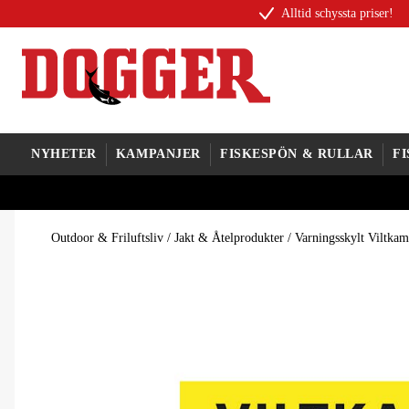
Alltid schyssta priser!
NYHETER
KAMPANJER
FISKESPÖN & RULLAR
F
Outdoor & Friluftsliv
/
Jakt & Åtelprodukter
/
Varningsskylt Viltkam