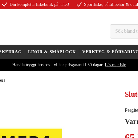
Din kompletta fiskebutik på nätet!
Sportfiske, båttillbehör & out
ISKEDRAG
LINOR & SMÅPLOCK
VERKTYG & FÖRVARIN
Handla tryggt hos oss - vi har prisgaranti i 30 dagar.
Läs mer här
era
Slut
Pergit
Var
65