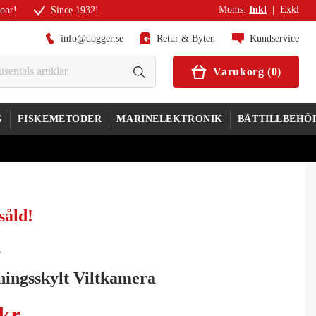
Moms
:
Inkl
|
Exkl
door!
Since 1932!
info@dogger.se
Retur & Byten
Kundservice
Varukorg
(
0
)
G
FISKEMETODER
MARINELEKTRONIK
BÅTTILLBEHÖ
såld
!
e
ningsskylt Viltkamera
 kr