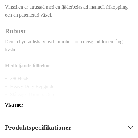
Vinschen är utrustad med en fjäderbelastad manuell frikoppling
och en patenterad växel.
Robust
Denna hydrauliska vinsch är robust och deisgnad för en lång
livstid.
Medföljande tillbehör:
3/8 Hook
Heavy Duty Repguide
Stålvajer 11mm x 26m
Visa mer
Produktspecifikationer