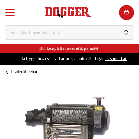
Din kompletta fiskebutik på nätet!
Handla tryggt hos oss - vi har prisgaranti i 30 dagar.
Läs mer här
Trailertillbehör