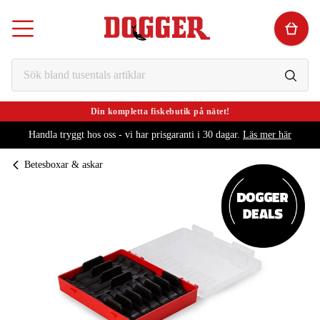
Din kompletta fiskebutik på nätet!
Handla tryggt hos oss - vi har prisgaranti i 30 dagar.
Läs mer här
Betesboxar & askar