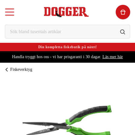
Din kompletta fiskebutik på nätet!
Handla tryggt hos oss - vi har prisgaranti i 30 dagar.
Läs mer här
Fiskeverktyg