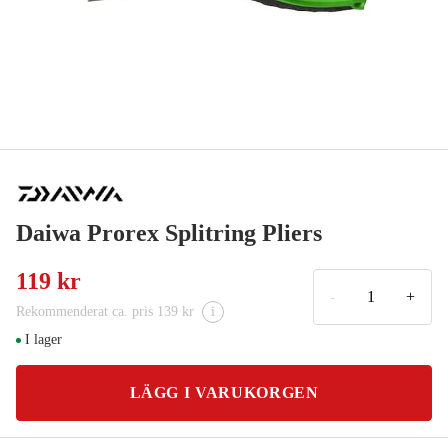
Daiwa Prorex Splitring Pliers
119 kr
-
+
Rekommenderat ca. pris 139 kr
i
I lager
LÄGG I VARUKORGEN