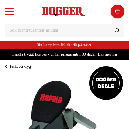
Din kompletta fiskebutik på nätet!
Handla tryggt hos oss - vi har prisgaranti i 30 dagar.
Läs mer här
Fiskeverktyg