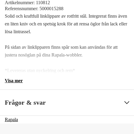
Artikelnummer:
110812
Referensnummer:
5000015288
Solid och kraftfull linklippare av rotfritt stål. Integrerat finns även
en liten kniv och en spetsig krok för att rensa öglor från lack eller
lösa lintrassel.
På sidan av linklipparen finns spår som kan användas för att
justera nosöglan på dina Rapala-wobbler.
*Levereras utan nyckelring och rem*
Visa mer
Frågor & svar
Rapala