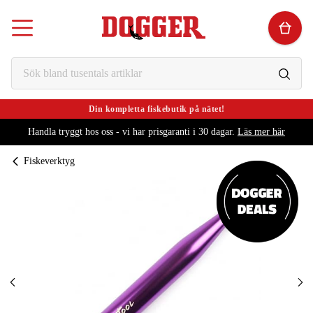
Din kompletta fiskebutik på nätet!
Handla tryggt hos oss - vi har prisgaranti i 30 dagar.
Läs mer här
Fiskeverktyg