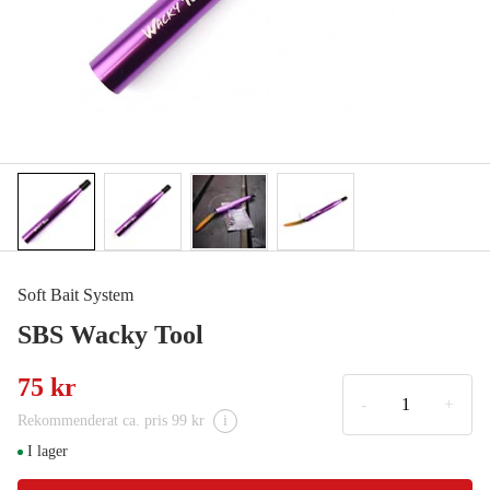
Soft Bait System
SBS Wacky Tool
75 kr
-
+
Rekommenderat ca. pris 99 kr
i
I lager