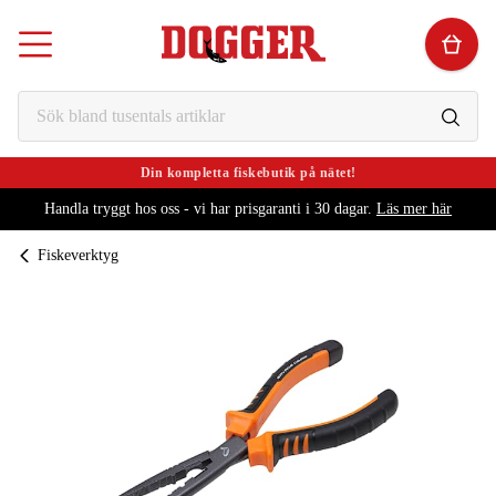
Din kompletta fiskebutik på nätet!
Handla tryggt hos oss - vi har prisgaranti i 30 dagar.
Läs mer här
Fiskeverktyg