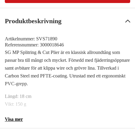
Produktbeskrivning
Artikelnummer:
SVS71890
Referensnummer:
3000018646
SG MP Splitring & Cut Plier är en klassisk allroundtång som
passar bra till mångt och mycket. Försedd med fjäderringsöppnare
samt avbitare för att klippa wire och grövre lina. Tillverkad i
Carbon Steel med PFTE-coating. Utrustad med ett ergonomiskt
PVC-grepp.
Längd: 18 cm
Vikt: 150 g
Visa mer