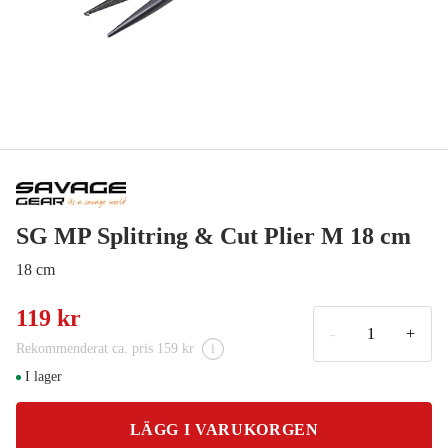
SG MP Splitring & Cut Plier M 18 cm
18 cm
119 kr
-
+
Rekommenderat ca. pris 159 kr
i
I lager
LÄGG I VARUKORGEN