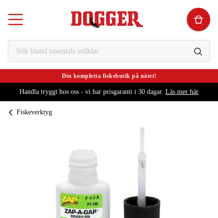
Din kompletta fiskebutik på nätet!
Handla tryggt hos oss - vi har prisgaranti i 30 dagar.
Läs mer här
Fiskeverktyg