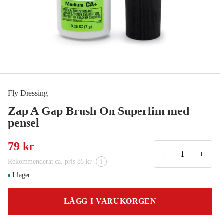
Fly Dressing
Zap A Gap Brush On Superlim med
pensel
79 kr
-
+
Rekommenderat ca. pris 85 kr
i
I lager
LÄGG I VARUKORGEN