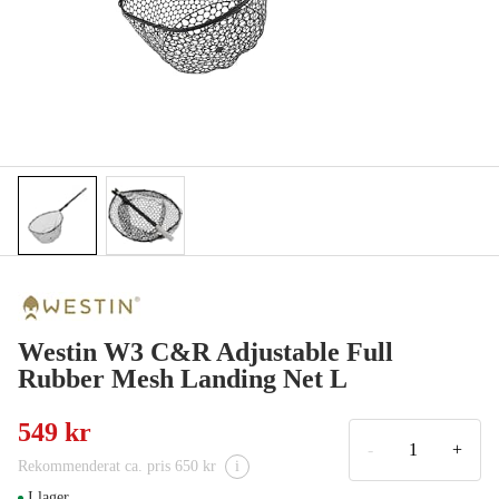
Westin W3 C&R Adjustable Full
Rubber Mesh Landing Net L
549 kr
-
+
Rekommenderat ca. pris 650 kr
i
I lager