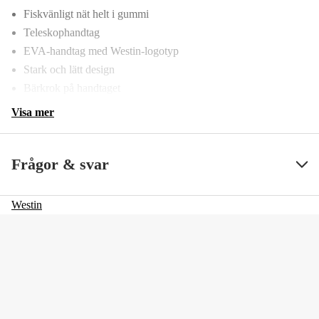
Fiskvänligt nät helt i gummi
Teleskophandtag
EVA-handtag med Westin-logotyp
Stark och lätt design
Bärkrok på handtaget
Visa mer
Frågor & svar
Westin