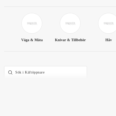
Väga & Mäta
Knivar & Tillbehör
Håv