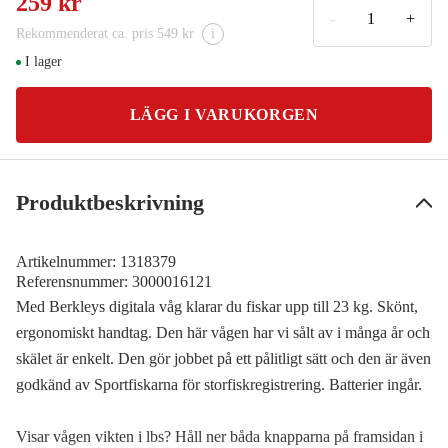
259 kr
-
+
Rekommenderat ca. pris 549 kr
i
I lager
LÄGG I VARUKORGEN
Produktbeskrivning
Artikelnummer:
1318379
Referensnummer:
3000016121
Med Berkleys digitala våg klarar du fiskar upp till 23 kg. Skönt,
ergonomiskt handtag. Den här vågen har vi sålt av i många år och
skälet är enkelt. Den gör jobbet på ett pålitligt sätt och den är även
godkänd av Sportfiskarna för storfiskregistrering. Batterier ingår.
Visar vågen vikten i lbs? Håll ner båda knapparna på framsidan i