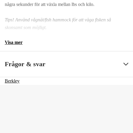
några sekunder för att växla mellan lbs och kilo.
Tips! Använd vågnät/fish hammock för att väga fisken så
skonsamt som möjligt.
Visa mer
Frågor & svar
Berkley