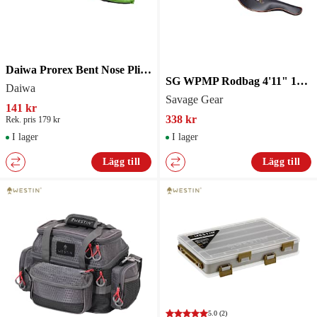
Daiwa Prorex Bent Nose Pliers
SG WPMP Rodbag 4'11" 150 cm 1 Rod
Daiwa
Savage Gear
141 kr
338 kr
Rek. pris 179 kr
I lager
I lager
Lägg till
Lägg till
5.0
(2)