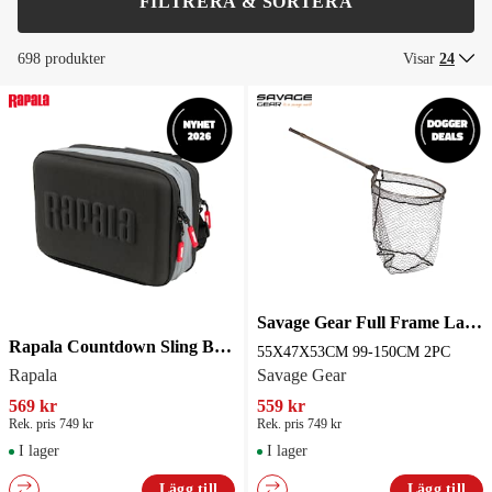
FILTRERA & SORTERA
698 produkter
Visar
24
Savage Gear Full Frame Landing Predatorhåv
Rapala Countdown Sling Bag Pro Axelväska
55X47X53CM 99-150CM 2PC
Rapala
Savage Gear
569 kr
559 kr
Rek. pris 749 kr
Rek. pris 749 kr
I lager
I lager
Lägg till
Lägg till