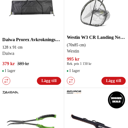
Westin W3 CR Landing Net XL (70x85 cm)
Daiwa Prorex Avkrokningsmatta 135 cm
(70x85 cm)
128 x 91 cm
Westin
Daiwa
995 kr
379 kr
389 kr
Rek. pris 1 150 kr
I lager
I lager
Lägg till
Lägg till