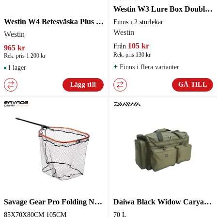
Westin W3 Lure Box Double sided S8
Westin W4 Betesväska Plus 4 Boxes Small Titanium Black
Finns i 2 storlekar
Westin
Westin
105 kr
Från
965 kr
Rek. pris 130 kr
Rek. pris 1 200 kr
+
Finns i flera varianter
I lager
Lägg till
GÅ TILL
Savage Gear Pro Folding Net DLX XL Predatorhåv
Daiwa Black Widow Caryall 70 L
85X70X80CM 105CM
70 L