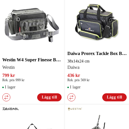
Daiwa Prorex Tackle Box Bag Medium
Westin W4 Super Finesse Bag 3 Boxes Medium Titanium Black
38x14x24 cm
Westin
Daiwa
799 kr
436 kr
Rek. pris 999 kr
Rek. pris 569 kr
I lager
I lager
Lägg till
Lägg till