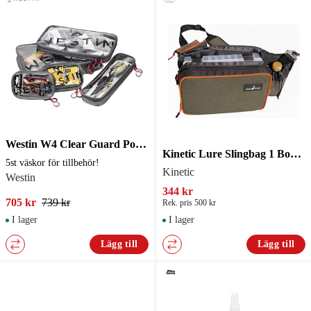
Westin W4 Clear Guard Pouch Set 5 Pouches Titanium Black
Kinetic Lure Slingbag 1 Box 30x20x15cm
5st väskor för tillbehör!
Kinetic
Westin
344 kr
705 kr
739 kr
Rek. pris 500 kr
I lager
I lager
Lägg till
Lägg till