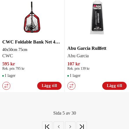
CWC Foldable Bank Net 40x50cm 75cm Streethåv
Abu Garcia Rullfett
40x50cm 75cm
CWC
Abu Garcia
595 kr
107 kr
Rek. pris 795 kr
Rek. pris 139 kr
I lager
I lager
Lägg till
Lägg till
Sida 5 av 30