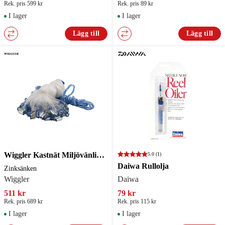
Rek. pris 599 kr
Rek. pris 89 kr
I lager
I lager
Lägg till
Lägg till
Wiggler Kastnät Miljövänligt Zinksänken
5.0
(1)
Daiwa Rullolja
Zinksänken
Wiggler
Daiwa
511 kr
79 kr
Rek. pris 689 kr
Rek. pris 115 kr
I lager
I lager