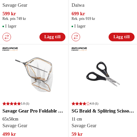
Savage Gear
Daiwa
599 kr
699 kr
Rek. pris 749 kr
Rek. pris 919 kr
I lager
I lager
Lägg till
Lägg till
5.0
(1)
4.0
(1)
Savage Gear Pro Foldable Landing Net Large Predatorhåv
SG Braid & Splitring Scissors 11 cm
65x50cm
11 cm
Savage Gear
Savage Gear
499 kr
59 kr