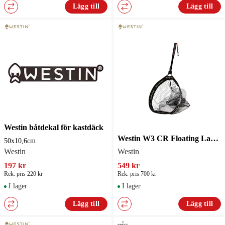
Lägg till
Lägg till
Westin båtdekal för kastdäck
Westin W3 CR Floating Landing net S
50x10,6cm
Westin
Westin
197 kr
549 kr
Rek. pris 220 kr
Rek. pris 700 kr
I lager
I lager
Lägg till
Lägg till