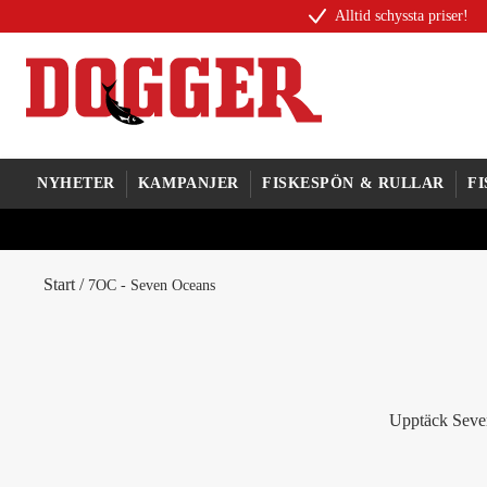
Alltid schyssta priser!
NYHETER
KAMPANJER
FISKESPÖN & RULLAR
F
Start
/
7OC - Seven Oceans
Upptäck Seven 