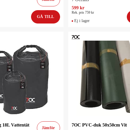
599 kr
Rek. pris 759 kr
GÅ TILL
Ej i lager
 18L Vattentät
7OC PVC-duk 50x50cm Vit
Jämför