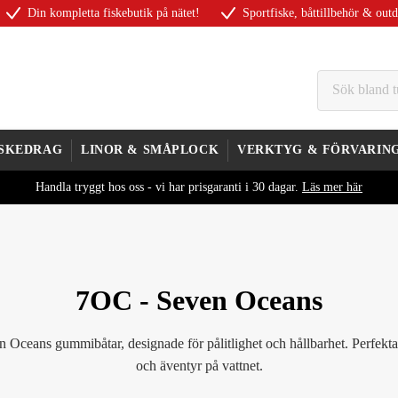
Din kompletta fiskebutik på nätet!
Sportfiske, båttillbehör & out
ISKEDRAG
LINOR & SMÅPLOCK
VERKTYG & FÖRVARIN
Handla tryggt hos oss - vi har prisgaranti i 30 dagar.
Läs mer här
7OC - Seven Oceans
Oceans gummibåtar, designade för pålitlighet och hållbarhet. Perfekta 
och äventyr på vattnet.