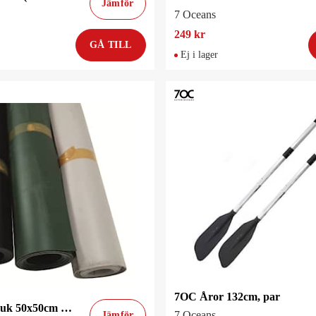
Jämför
7 Oceans
249 kr
GÅ TILL
Ej i lager
7OC Åror 132cm, par
7OC PVC-duk 50x50cm Svart
7 Oceans
Jämför