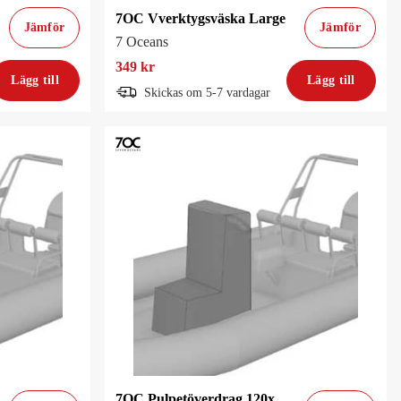
7OC Vverktygsväska Large
Jämför
Jämför
7 Oceans
349 kr
Lägg till
Lägg till
Skickas om 5-7 vardagar
7OC Pulpetöverdrag 120x70x65cm