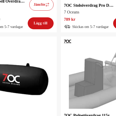
7OC Båtkapell Överdrag 230-300cm
Jämför
7OC Stolsöverdrag Pro Dubbel
7 Oceans
789 kr
r
Lägg till
om 5-7 vardagar
Skickas om 5-7 vardagar
7OC Pulpetöverdrag 115x45x55cm