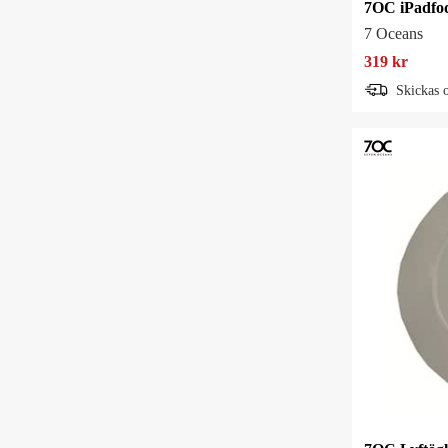
7OC iPadfod
7 Oceans
319 kr
Skickas 