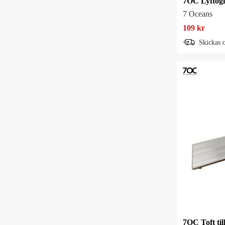
7OC Lyftögl
7 Oceans
109 kr
Skickas 