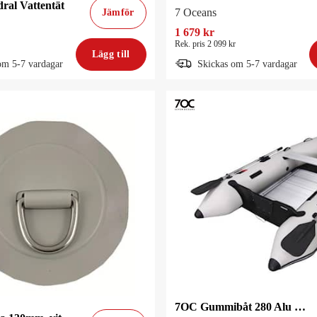
ral Vattentät
7 Oceans
Jämför
1 679 kr
Rek. pris 2 099 kr
Lägg till
om 5-7 vardagar
Skickas om 5-7 vardagar
7OC Gummibåt 280 Alu Grey