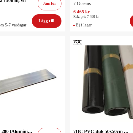
a 130mm, vit
7 Oceans
Jämför
6 465 kr
Rek. pris 7 490 kr
Lägg till
om 5-7 vardagar
Ej i lager
7OC Toft till 280 (Aluminium)
7OC PVC-duk 50x50cm Ljusgrå