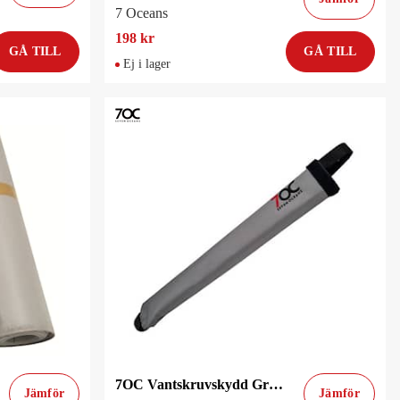
7 Oceans
198 kr
GÅ TILL
GÅ TILL
Ej i lager
7OC Vantskruvskydd Grå 35cm
Jämför
Jämför