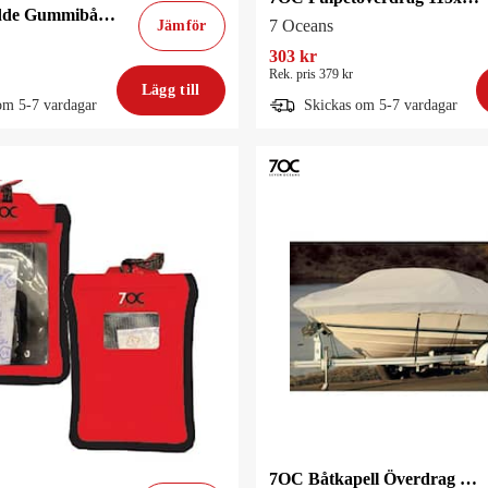
7OC Sittkudde Gummibåt Svart
7 Oceans
Jämför
303 kr
Rek. pris 379 kr
Lägg till
om 5-7 vardagar
Skickas om 5-7 vardagar
7OC Båtkapell Överdrag 580-650cm