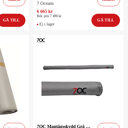
7 Oceans
6 665 kr
Rek. pris 7 490 kr
GÅ TILL
GÅ TILL
Ej i lager
7OC Mantågsskydd Grå 98cm