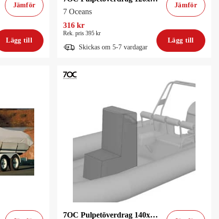
Jämför
Jämför
7 Oceans
316 kr
Rek. pris 395 kr
Lägg till
Lägg till
Skickas om 5-7 vardagar
7OC Pulpetöverdrag 140x100x90cm