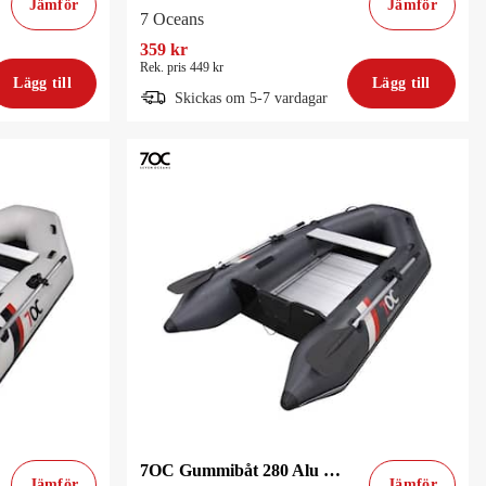
Jämför
Jämför
7 Oceans
359 kr
Rek. pris 449 kr
Lägg till
Lägg till
Skickas om 5-7 vardagar
7OC Gummibåt 280 Alu Charcoal
Jämför
Jämför