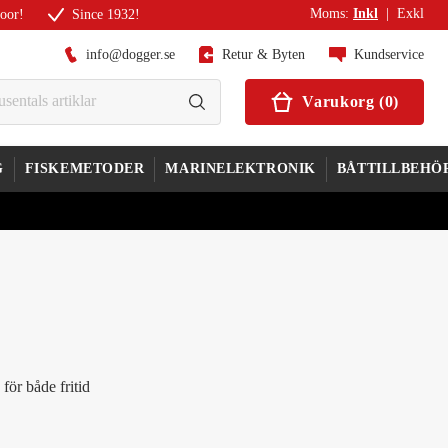
Moms
:
Inkl
|
Exkl
door!
Since 1932!
info@dogger.se
Retur & Byten
Kundservice
Varukorg
(
0
)
G
FISKEMETODER
MARINELEKTRONIK
BÅTTILLBEHÖ
för både fritid