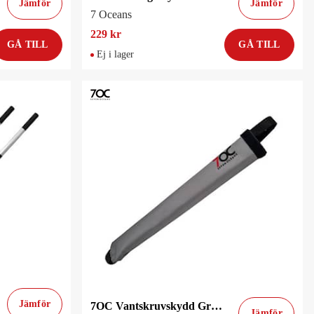
Jämför
Jämför
7 Oceans
229 kr
GÅ TILL
GÅ TILL
Ej i lager
Jämför
7OC Vantskruvskydd Grå 52cm
Jämför