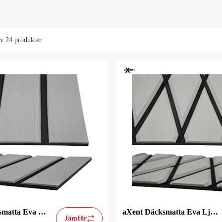
av
24 produkter
aXent Däcksmatta Eva Ljusgrå Teak
aXent Däcksmatta Eva Ljusgrå Diamond
Jämför