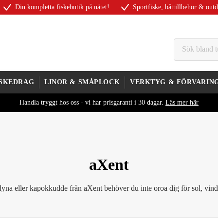
Din kompletta fiskebutik på nätet!
Sportfiske, båttillbehör & out
ISKEDRAG
LINOR & SMÅPLOCK
VERKTYG & FÖRVARIN
Handla tryggt hos oss - vi har prisgaranti i 30 dagar.
Läs mer här
aXent
na eller kapokkudde från aXent behöver du inte oroa dig för sol, vind 