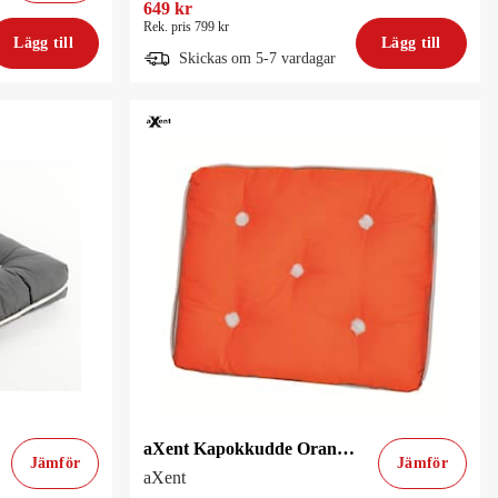
649 kr
Rek. pris 799 kr
Lägg till
Lägg till
Skickas om 5-7 vardagar
aXent Kapokkudde Orange Enkel
Jämför
Jämför
aXent