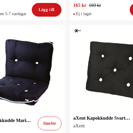
165 kr
169 kr
Lägg till
om 5-7 vardagar
Ej i lager
aXent Kapokkudde Svart Enkel
aXent Kapokkudde Marinblå Dubbel
Jämför
aXent