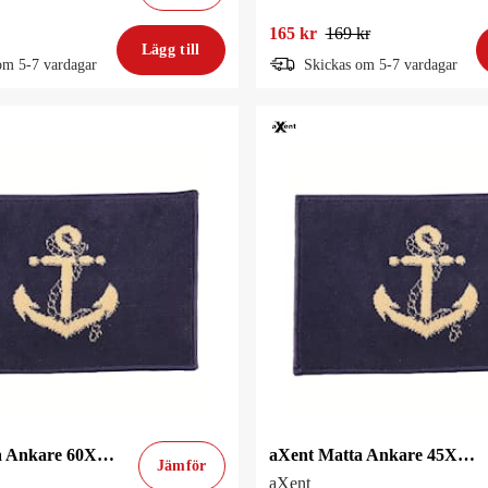
165 kr
169 kr
Lägg till
om 5-7 vardagar
Skickas om 5-7 vardagar
aXent Matta Ankare 60X40cm Blå
aXent Matta Ankare 45X30cm Blå
Jämför
aXent