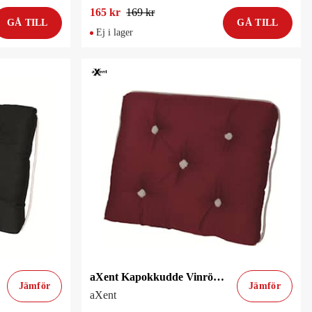
165 kr
169 kr
GÅ TILL
GÅ TILL
Ej i lager
aXent Kapokkudde Vinröd Enkel
Jämför
Jämför
aXent