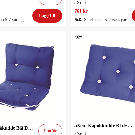
aXent
761 kr
Lägg till
om 5-7 vardagar
Skickas om 5-7 vardagar
aXent Kapokkudde Blå Enkel
aXent Kapokkudde Blå Dubbel
Jämför
aXent