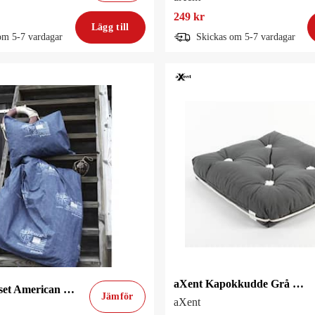
249 kr
Lägg till
om 5-7 vardagar
Skickas om 5-7 vardagar
aXent Kapokkudde Grå Enkel
aXent Bäddset American Line 2020 Mbl
Jämför
aXent