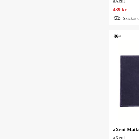
aXent
439 kr
Skickas 
aXent