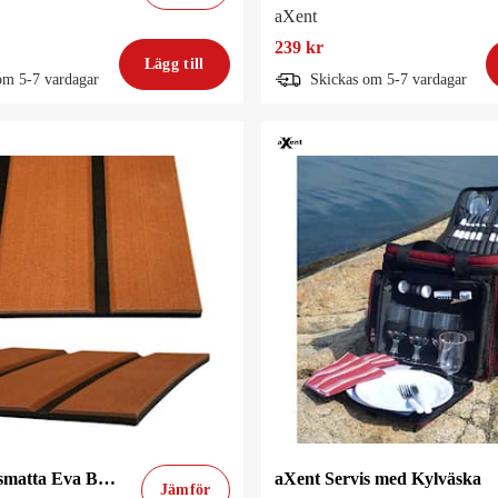
aXent
239 kr
Lägg till
om 5-7 vardagar
Skickas om 5-7 vardagar
aXent Däcksmatta Eva Brun Teak
aXent Servis med Kylväska
Jämför