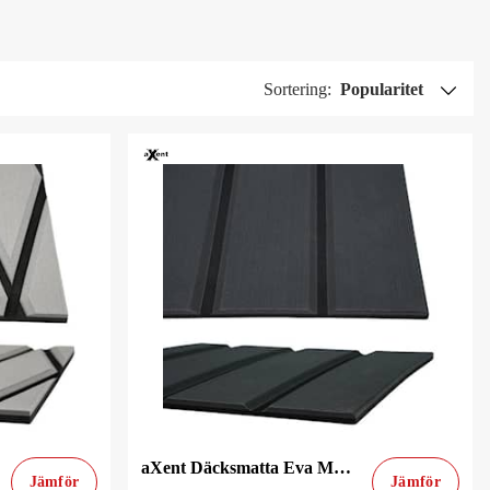
Sortering:
Popularitet
aXent Däcksmatta Eva Mörkgrå Teak
Jämför
Jämför