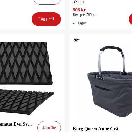
aXent
506 kr
Rek. pris 595 kr
Lägg till
I lager
aXent Däcksmatta Eva Svart Diamond
Jämför
Korg Queen Anne Grå