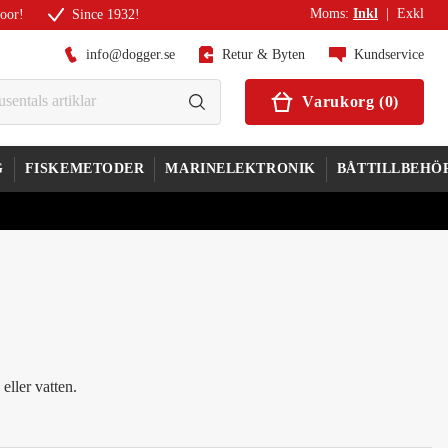
Moms
:
Inkl
|
Exkl
door!
Since 1932!
info@dogger.se
Retur & Byten
Kundservice
Varukorg
(
0
)
G
FISKEMETODER
MARINELEKTRONIK
BÅTTILLBEHÖ
eller vatten.