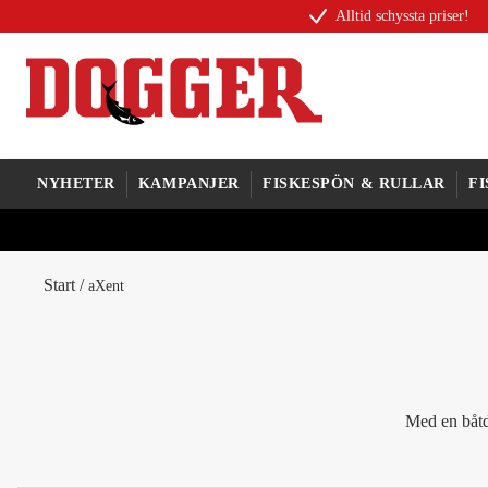
Alltid schyssta priser!
NYHETER
KAMPANJER
FISKESPÖN & RULLAR
F
Start
/
aXent
Med en båtdy