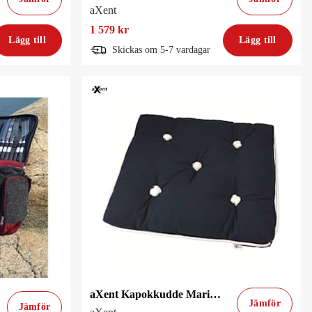
aXent
1 579 kr
Lägg till
Lägg till
Skickas om 5-7 vardagar
aXent Kapokkudde Marinblå Enkel
Jämför
Jämför