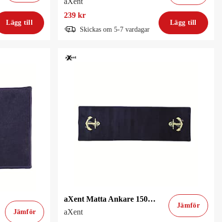
aXent
239 kr
Lägg till
Lägg till
Skickas om 5-7 vardagar
aXent Matta Ankare 150X45cm Blå
Jämför
aXent
Jämför