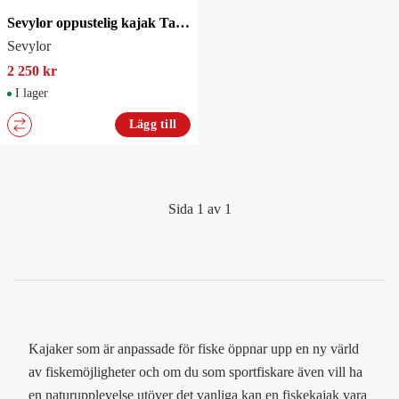
Sevylor oppustelig kajak Tahiti plus.11,7 kg. 2 voksne + 1 barn
Sevylor
2 250 kr
I lager
Lägg till
Sida 1 av 1
Kajaker som är anpassade för fiske öppnar upp en ny värld
av fiskemöjligheter och om du som sportfiskare även vill ha
en naturupplevelse utöver det vanliga kan en fiskekajak vara