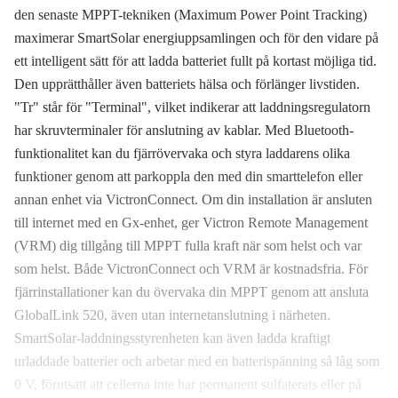
den senaste MPPT-tekniken (Maximum Power Point Tracking)
maximerar SmartSolar energiuppsamlingen och för den vidare på
ett intelligent sätt för att ladda batteriet fullt på kortast möjliga tid.
Den upprätthåller även batteriets hälsa och förlänger livstiden.
"Tr" står för "Terminal", vilket indikerar att laddningsregulatorn
har skruvterminaler för anslutning av kablar. Med Bluetooth-
funktionalitet kan du fjärrövervaka och styra laddarens olika
funktioner genom att parkoppla den med din smarttelefon eller
annan enhet via VictronConnect. Om din installation är ansluten
till internet med en Gx-enhet, ger Victron Remote Management
(VRM) dig tillgång till MPPT fulla kraft när som helst och var
som helst. Både VictronConnect och VRM är kostnadsfria. För
fjärrinstallationer kan du övervaka din MPPT genom att ansluta
GlobalLink 520, även utan internetanslutning i närheten.
SmartSolar-laddningsstyrenheten kan även ladda kraftigt
urladdade batterier och arbetar med en batterispänning så låg som
0 V, förutsatt att cellerna inte har permanent sulfaterats eller på